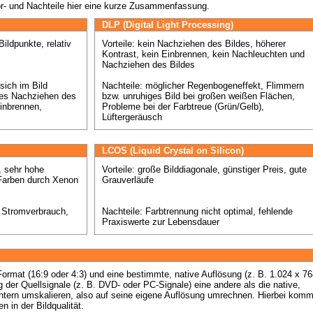
or- und Nachteile hier eine kurze Zusammenfassung.
DLP (Digital Light Processing)
ildpunkte, relativ 
Vorteile: kein Nachziehen des Bildes, höherer 
Kontrast, kein Einbrennen, kein Nachleuchten und 
Nachziehen des Bildes

ich im Bild 
Nachteile: möglicher Regenbogeneffekt, Flimmern 
ges Nachziehen des 
bzw. unruhiges Bild bei großen weißen Flächen, 
inbrennen, 
Probleme bei der Farbtreue (Grün/Gelb), 
Lüftergeräusch
LCOS (Liquid Crystal on Silicon)
 sehr hohe 
Vorteile: große Bilddiagonale, günstiger Preis, gute 
Farben durch Xenon 
Grauverläufe 

r Stromverbrauch, 
Nachteile: Farbtrennung nicht optimal, fehlende 
Praxiswerte zur Lebensdauer
rmat (16:9 oder 4:3) und eine bestimmte, native Auflösung (z. B. 1.024 x 768
g der Quellsignale (z. B. DVD- oder PC-Signale) eine andere als die native, 
tern umskalieren, also auf seine eigene Auflösung umrechnen. Hierbei kommt
n in der Bildqualität.