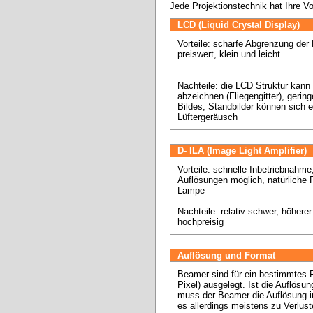
Jede Projektionstechnik hat Ihre V
LCD (Liquid Crystal Display)
Vorteile: scharfe Abgrenzung der B
preiswert, klein und leicht 

Nachteile: die LCD Struktur kann s
abzeichnen (Fliegengitter), gerin
Bildes, Standbilder können sich e
Lüftergeräusch
D- ILA (Image Light Amplifier)
Vorteile: schnelle Inbetriebnahme,
Auflösungen möglich, natürliche 
Lampe 

Nachteile: relativ schwer, höhere
hochpreisig
Auflösung und Format
Beamer sind für ein bestimmtes Fo
Pixel) ausgelegt. Ist die Auflösun
muss der Beamer die Auflösung in
es allerdings meistens zu Verluste