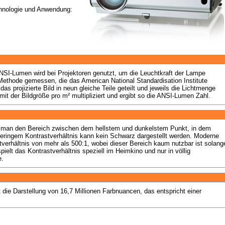
chnologie und Anwendung:
NSI-Lumen wird bei Projektoren genutzt, um die Leuchtkraft der Lampe 
Methode gemessen, die das American National Standardisation Institute 
das projizierte Bild in neun gleiche Teile geteilt und jeweils die Lichtmenge 
ht man den Bereich zwischen dem hellstem und dunkelstem Punkt, in dem 
geringem Kontrastverhältnis kann kein Schwarz dargestellt werden. Moderne 
tverhältnis von mehr als 500:1, wobei dieser Bereich kaum nutzbar ist solange
ielt das Kontrastverhältnis speziell im Heimkino und nur in völlig 
e.
 die Darstellung von 16,7 Millionen Farbnuancen, das entspricht einer 