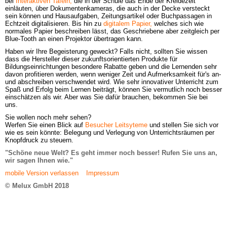
bei
Interaktiven Tafeln,
die in der Schule das Ende der Kreidezeit 
einläuten, über Dokumentenkameras, die auch in der Decke versteckt 
sein können und Hausaufgaben, Zeitungsartikel oder Buchpassagen in 
Echtzeit digitalisieren. Bis hin zu
digitalem Papier,
welches sich wie 
normales Papier beschreiben lässt, das Geschriebene aber zeitgleich per 
Haben wir Ihre Begeisterung geweckt? Falls nicht, sollten Sie wissen 
dass die Hersteller dieser zukunftsorientierten Produkte für 
Bildungseinrichtungen besondere Rabatte geben und die Lernenden sehr 
davon profitieren werden, wenn weniger Zeit und Aufmerksamkeit für's an- 
und abschreiben verschwendet wird. Wie sehr innovativer Unterricht zum 
Spaß und Erfolg beim Lernen beiträgt, können Sie vermutlich noch besser 
einschätzen als wir. Aber was Sie dafür brauchen, bekommen Sie bei 
uns.
Sie wollen noch mehr sehen? 

Werfen Sie einen Blick auf
Besucher Leitsyteme
und stellen Sie sich vor 
wie es sein könnte: Belegung und Verlegung von Unterrichtsräumen per 
Knopfdruck zu steuern.
"Schöne neue Welt? Es geht immer noch besser! Rufen Sie uns an, 
wir sagen Ihnen wie."
mobile Version verlassen
Impressum
© Melux GmbH 2018