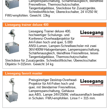
Lampensparschaltung, Schärfenausgleich, blendfreie 
Fresnellinse, Thermoschutzschalter, 
Tangentialgebläse, Steckdose für Zusatzgeräte, 
Schreibstiftköcher, Übereckschalter, 24 V/250 W; 
FWU-empfohlen. Gewicht: 13kg
Liesegang trainer deluxe 400
Liesegang Trainer deluxe 400, 
hochwertiger Schulungs- und 
Konferenz-Overheadprojektor für 
A4-Folien hoch und quer, 5.000 
ANSI-Lumen, Lampen-Schnellwechsler mit zwei 
36V/400W-Halogenlampen, Lampensparschaltung, 
Schärfenausgleich, blendfreie Fresnellinse, leises 
Tangentialgebläse, Thermoschutzschalter, 
Steckdose für Zusatzgeräte, Schreibstiftköcher, Übereckschalter. 
Objektiv f=315mm. Gewicht 14 kg
Liesegang favorit master
Preisgünstiger Desktop-Overhead-
Projektor für A4-Folien hoch und 
quer, mit blendarmer Fresnellinse, 
Lampensparschaltung, Gehäuse 
aus ABS, Lampe 24V/250W, vieltausendfach bewährt 
in Schulen. FWU-empfohlen. Linse f = 315 mm.