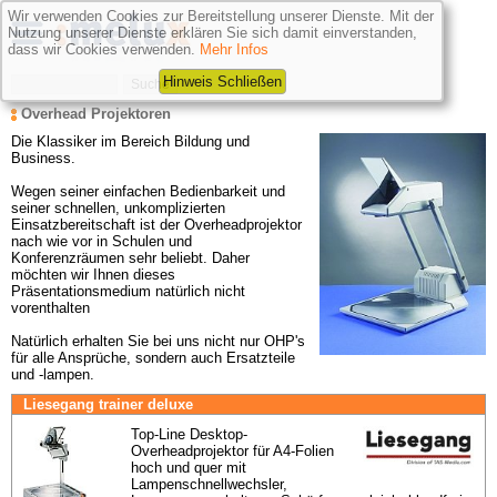
Wir verwenden Cookies zur Bereitstellung unserer Dienste. Mit der
Nutzung unserer Dienste erklären Sie sich damit einverstanden,
dass wir Cookies verwenden.
Mehr Infos
Hinweis Schließen
Overhead Projektoren
Die Klassiker im Bereich
Bildung und 
Business. 

Wegen seiner einfachen Bedienbarkeit und 
seiner schnellen, unkomplizierten 
Einsatzbereitschaft ist der Overheadprojektor 
nach wie vor in Schulen und 
Konferenzräumen sehr beliebt. Daher 
möchten wir Ihnen dieses 
Präsentationsmedium natürlich nicht 
vorenthalten

Natürlich erhalten Sie bei uns nicht nur OHP's 
für alle Ansprüche, sondern auch Ersatzteile 
und -lampen.
Liesegang trainer deluxe
Top-Line Desktop-
Overheadprojektor für A4-Folien 
hoch und quer mit 
Lampenschnellwechsler, 