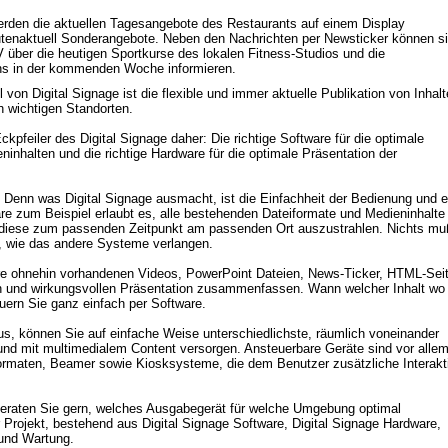
rden die aktuellen Tagesangebote des Restaurants auf einem Display 
utenaktuell Sonderangebote. Neben den Nachrichten per Newsticker können si
 über die heutigen Sportkurse des lokalen Fitness-Studios und die 
ns in der kommenden Woche informieren.
l von Digital Signage ist die flexible und immer aktuelle Publikation von Inhalt
 wichtigen Standorten. 

pfeiler des Digital Signage daher: Die richtige Software für die optimale 
inhalten und die richtige Hardware für die optimale Präsentation der 
ht. Denn was Digital Signage ausmacht, ist die Einfachheit der Bedienung und ei
re zum Beispiel erlaubt es, alle bestehenden Dateiformate und Medieninhalte i
 diese zum passenden Zeitpunkt am passenden Ort auszustrahlen. Nichts muß
n, wie das andere Systeme verlangen.

e ohnehin vorhandenen Videos, PowerPoint Dateien, News-Ticker, HTML-Seit
en und wirkungsvollen Präsentation zusammenfassen. Wann welcher Inhalt wo 
uern Sie ganz einfach per Software. 

us, können Sie auf einfache Weise unterschiedlichste, räumlich voneinander 
nd mit multimedialem Content versorgen. Ansteuerbare Geräte sind vor allem
ormaten, Beamer sowie Kiosksysteme, die dem Benutzer zusätzliche Interakti
beraten Sie gern, welches Ausgabegerät für welche Umgebung optimal 
r Projekt, bestehend aus Digital Signage Software, Digital Signage Hardware, 
und Wartung. 
