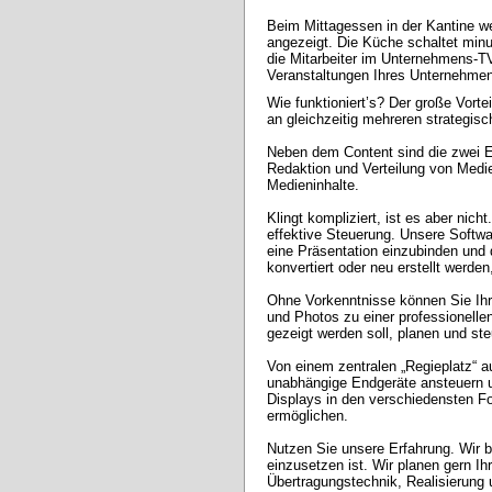
Beim Mittagessen in der Kantine we
angezeigt. Die Küche schaltet min
die Mitarbeiter im Unternehmens-TV
Veranstaltungen Ihres Unternehme
Wie funktioniert’s? Der große Vortei
an gleichzeitig mehreren strategisch
Neben dem Content sind die zwei Eck
Redaktion und Verteilung von Medien
Medieninhalte. 

Klingt kompliziert, ist es aber nic
effektive Steuerung. Unsere Softwa
eine Präsentation einzubinden und
konvertiert oder neu erstellt werde
Ohne Vorkenntnisse können Sie Ihr
und Photos zu einer professionell
gezeigt werden soll, planen und ste
Von einem zentralen „Regieplatz“ a
unabhängige Endgeräte ansteuern u
Displays in den verschiedensten F
ermöglichen. 

Nutzen Sie unsere Erfahrung. Wir 
einzusetzen ist. Wir planen gern Ih
Übertragungstechnik, Realisierung 