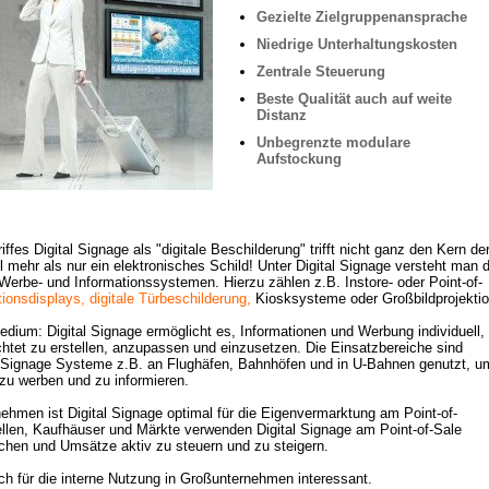
Gezielte Zielgruppenansprache
Niedrige Unterhaltungskosten
Zentrale Steuerung
Beste Qualität auch auf weite 
Distanz
Unbegrenzte modulare 
Aufstockung
fes Digital Signage als "digitale Beschilderung" trifft nicht ganz den Kern der
l mehr als nur ein elektronisches Schild! Unter Digital Signage versteht man d
 Werbe- und Informationssystemen. Hierzu zählen z.B. Instore- oder Point-of-
tionsdisplays,
digitale Türbeschilderung,
Kiosksysteme oder Großbildprojektion
um: Digital Signage ermöglicht es, Informationen und Werbung individuell, 
chtet zu erstellen, anzupassen und einzusetzen. Die Einsatzbereiche sind 
al Signage Systeme z.B. an Flughäfen, Bahnhöfen und in U-Bahnen genutzt, um
zu werben und zu informieren. 

nehmen ist Digital Signage optimal für die Eigenvermarktung am Point-of-
ellen, Kaufhäuser und Märkte verwenden Digital Signage am Point-of-Sale 
hen und Umsätze aktiv zu steuern und zu steigern. 

uch für die interne Nutzung in Großunternehmen interessant.