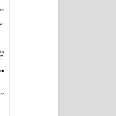
ch 
en 
ne 
n 
 
en 
 
on 