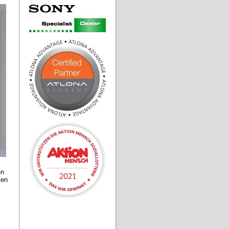
n 
en 