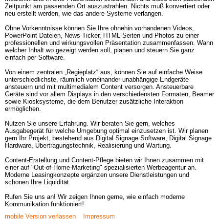
Zeitpunkt am passenden Ort auszustrahlen. Nichts muß konvertiert oder 
neu erstellt werden, wie das andere Systeme verlangen.

Ohne Vorkenntnisse können Sie Ihre ohnehin vorhandenen Videos, 
PowerPoint Dateien, News-Ticker, HTML-Seiten und Photos zu einer 
professionellen und wirkungsvollen Präsentation zusammenfassen. Wann 
welcher Inhalt wo gezeigt werden soll, planen und steuern Sie ganz 
einfach per Software. 

Von einem zentralen „Regieplatz“ aus, können Sie auf einfache Weise 
unterschiedlichste, räumlich voneinander unabhängige Endgeräte 
ansteuern und mit multimedialem Content versorgen. Ansteuerbare 
Geräte sind vor allem Displays in den verschiedensten Formaten, Beamer 
sowie Kiosksysteme, die dem Benutzer zusätzliche Interaktion 
ermöglichen. 

Nutzen Sie unsere Erfahrung. Wir beraten Sie gern, welches 
Ausgabegerät für welche Umgebung optimal einzusetzen ist. Wir planen 
gern Ihr Projekt, bestehend aus Digital Signage Software, Digital Signage 
Hardware, Übertragungstechnik, Realisierung und Wartung. 

Content-Erstellung und Content-Pflege bieten wir Ihnen zusammen mit 
einer auf "Out-of-Home-Marketing" spezialisierten Werbeagentur an. 
Moderne Leasingkonzepte ergänzen unsere Dienstleistungen und 
schonen Ihre Liquidität. 

Rufen Sie uns an! Wir zeigen Ihnen gerne, wie einfach moderne 
Kommunikation funktioniert!
mobile Version verlassen
Impressum