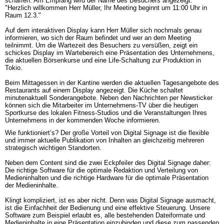
schaffen. Am Empfang wird der Name des Besuchers angezeigt: 
"Herzlich willkommen Herr Müller, Ihr Meeting beginnt um 11:00 Uhr in 
Raum 12.3." 

Auf dem interaktiven Display kann Herr Müller sich nochmals genau 
informieren, wo sich der Raum befindet und wer an dem Meeting 
teilnimmt. Um die Wartezeit des Besuchers zu versüßen, zeigt ein 
schickes Display im Wartebereich eine Präsentation des Unternehmens, 
die aktuellen Börsenkurse und eine Life-Schaltung zur Produktion in 
Tokio. 

Beim Mittagessen in der Kantine werden die aktuellen Tagesangebote des 
Restaurants auf einem Display angezeigt. Die Küche schaltet 
minutenaktuell Sonderangebote. Neben den Nachrichten per Newsticker 
können sich die Mitarbeiter im Unternehmens-TV über die heutigen 
Sportkurse des lokalen Fitness-Studios und die Veranstaltungen Ihres 
Unternehmens in der kommenden Woche informieren.
Wie funktioniert’s? Der große Vorteil von Digital Signage ist die flexible 
und immer aktuelle Publikation von Inhalten an gleichzeitig mehreren 
strategisch wichtigen Standorten. 

Neben dem Content sind die zwei Eckpfeiler des Digital Signage daher: 
Die richtige Software für die optimale Redaktion und Verteilung von 
Medieninhalten und die richtige Hardware für die optimale Präsentation 
der Medieninhalte. 

Klingt kompliziert, ist es aber nicht. Denn was Digital Signage ausmacht, 
ist die Einfachheit der Bedienung und eine effektive Steuerung. Unsere 
Software zum Beispiel erlaubt es, alle bestehenden Dateiformate und 
Medieninhalte in eine Präsentation einzubinden und diese zum passenden 