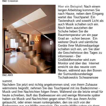
Bild: Crestron
Hier ein Beispiel:
Nach einem 
langen Arbeitstag kommen Sie 
nach Hause, neben dem Eingang 
wartet das Touchpanel: Ein 
Tastendruck und sowohl Licht als 
auch Musik schalten sich ein. 
Noch beim ausziehen der 
Schuhe heben Sie die 
Raumtemperatur um ein paar 
Grad an - schon besser.  Ein 
weiterer Druck und sämtliche 
Geräte Ihrer Multimediaanlage 
schalten sich ein, um Sie über 
die Geschehnisse des Tages zu 
informieren - Der 
Großbildfernseher wird zum 
Monitor und über das  Internet 
erreicht sie das neuste vom 
Neuen, während aus den Boxen 
der Surroundsoundanlage 
Bild: AMX
Tschaikowskis Schwanensee 
summt.

Nachdem Sie jetzt erst richtig angekommen sind, von ihrem Zuhause 
wärmstens begrüßt, nehmen Sie das Touchpanel mit ins Badezimmer - 
Musik und Ihre Nachrichten folgen Ihnen. Während sie die letzte email für 
heute schreiben, läuft das Badewasser ein und wenige Momente später 
haben sie Musik und Nachrichten gegen einen Film aus ihrem Archiv 
getauscht, oder einen neuen runtergeladen, den sie sich von der 
Badewanne aus zur Hälfte angucken. Die zweite Hälfte sehen sie dann 